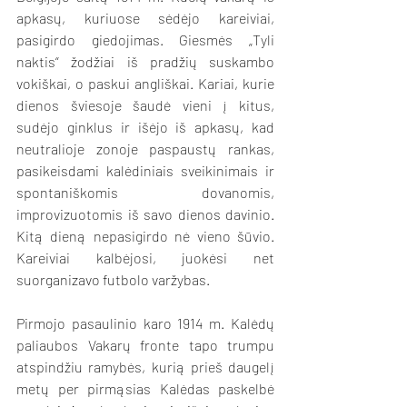
apkasų, kuriuose sėdėjo kareiviai, 
pasigirdo giedojimas. Giesmės „Tyli 
naktis“ žodžiai iš pradžių suskambo 
vokiškai, o paskui angliškai. Kariai, kurie 
dienos šviesoje šaudė vieni į kitus, 
sudėjo ginklus ir išėjo iš apkasų, kad 
neutralioje zonoje paspaustų rankas, 
pasikeisdami kalėdiniais sveikinimais ir 
spontaniškomis dovanomis, 
improvizuotomis iš savo dienos davinio. 
Kitą dieną nepasigirdo nė vieno šūvio. 
Kareiviai kalbėjosi, juokėsi net 
suorganizavo futbolo varžybas.
Pirmojo pasaulinio karo 1914 m. Kalėdų 
paliaubos Vakarų fronte tapo trumpu 
atspindžiu ramybės, kurią prieš daugelį 
metų per pirmąsias Kalėdas paskelbė 