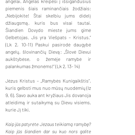
angelai. Angelas kreipėsi į išsigandusius 
piemenis šiais raminančiais žodžiais: 
„Nebijokite! Štai skelbiu jums didelį 
džiaugsmą, kuris bus visai tautai. 
Šiandien Dovydo mieste jums gimė 
Gelbėtojas. Jis yra Viešpats – Kristus.“ 
(Lk 2, 10-11) Paskui pasirodė daugybė 
angelų, šlovinančių Dievą: „Šlovė Dievui 
aukštybėse, o žemėje ramybė ir 
palankumas žmonėms!“ (Lk 2, 13- 14)
Jėzus Kristus – „Ramybės Kunigaikštis“, 
kuris gelbsti mus nuo mūsų nuodėmių (Iz 
9, 6). Savo auka ant kryžiaus Jis dovanoja 
atleidimą ir sutaikymą su Dievu visiems, 
kurie Jį tiki.
Kaip jūs patyrėte Jėzaus teikiamą ramybę? 
Kaip jūs šiandien dar su kuo nors galite 