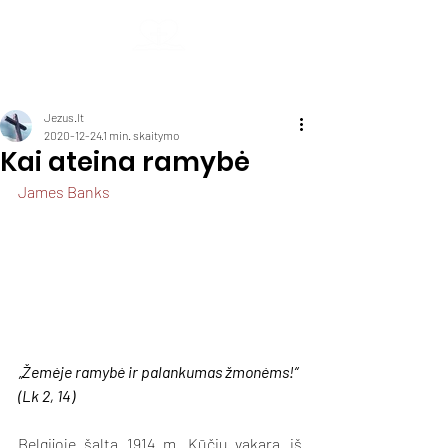
Kauno krikščionių baptistų bendruomenė
Geroji Naujiena
Jezus.lt
2020-12-24
1 min. skaitymo
Kai ateina ramybė
James Banks
„Žemėje ramybė ir palankumas žmonėms!“ 
(Lk 2, 14)
Belgijoje šaltą 1914 m. Kūčių vakarą iš 