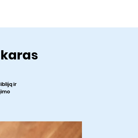
ontact
Give
vakaras
liją ir
jimo