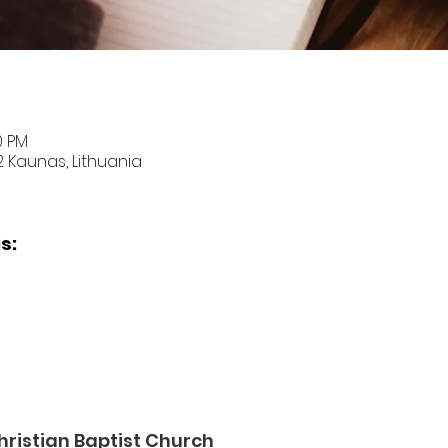
0 PM
2 Kaunas, Lithuania
s:
ristian Baptist Church