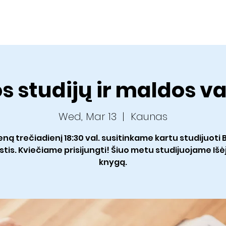
Home
About us
Sermons
Ministries
C
os studijų ir maldos 
Wed, Mar 13
  |  
Kaunas
eną trečiadienį 18:30 val. susitinkame kartu studijuoti Bib
stis. Kviečiame prisijungti! Šiuo metu studijuojame Išė
knygą.