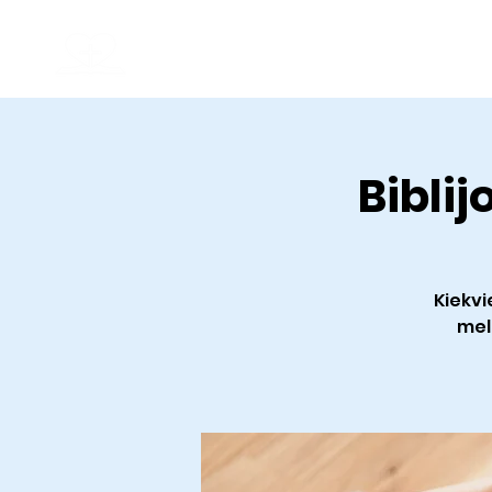
Kaunas Christian Baptist Church
Good News
Biblij
Kiekvi
mel