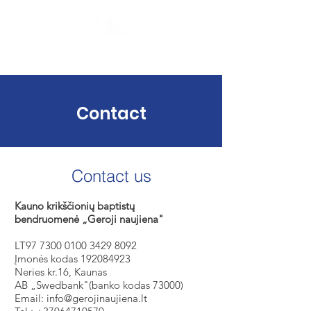
Kaunas Christian Baptist Church
Good News
Contact
Contact us
Kauno krikščionių baptistų
bendruomenė
„Geroji naujiena"
LT97
7300 0100 3429 8092
Įmonės kodas
192084923
Neries kr.16, Kaunas
AB „Swedbank"(banko kodas 73000)
Email:
info@gerojinaujiena.lt