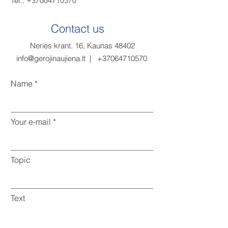
Tel.:
+37064710570
Contact us
Neries krant. 16, Kaunas 48402
info@gerojinaujiena.lt |
+37064710570
Name
Your e-mail
Topic
Text