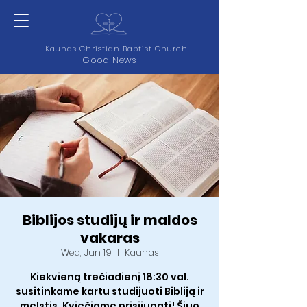
Kaunas Christian Baptist Church
Good News
Biblijos studijų ir maldos
vakaras
Wed, Jun 19
  |  
Kaunas
Kiekvieną trečiadienį 18:30 val.
susitinkame kartu studijuoti Bibliją ir
melstis. Kviečiame prisijungti! Šiuo