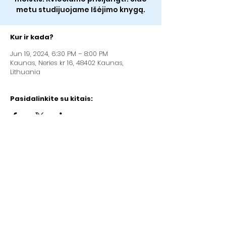
metu studijuojame Išėjimo knygą.
Kur ir kada?
Jun 19, 2024, 6:30 PM – 8:00 PM
Kaunas, Neries kr 16, 48402 Kaunas,
Lithuania
Pasidalinkite su kitais:
Kaunas Christian Baptist Church „Good
News“
Address: Neries kr.16, Kaunas (2nd floor)
Company code:
192084923
LT97
7300 0100 3429 8092
AB "Swedbank" (bank code 73000)
Email:
info@gerojinaujiena.lt
Phone:
+37064710570