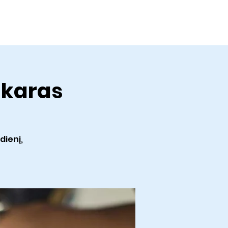
ontact
Give
vakaras
dienį,