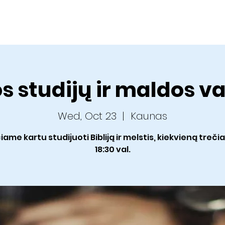
Home
About us
Sermons
Ministries
C
os studijų ir maldos 
Wed, Oct 23
  |  
Kaunas
iame kartu studijuoti Bibliją ir melstis, kiekvieną trečia
18:30 val.