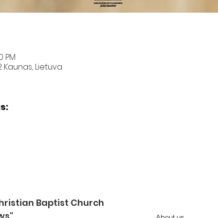
00 PM
2 Kaunas, Lietuva
s:
ristian Baptist Church
ws"
About us