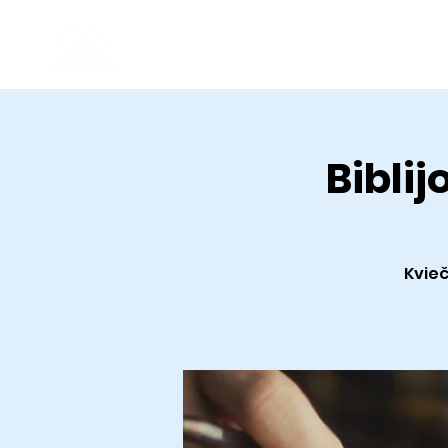
Kaunas Christian Baptist Church
Good News
Biblij
Kvieč