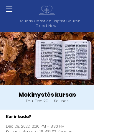
Kaunas Christian Baptist Church
Good News
Mokinystės kursas
Thu, Dec 29
  |  
Kaunas
Kur ir kada?
Dec 29, 2022, 6:30 PM – 8:30 PM
Kaunas, Neries kr. 16, 48402 Kaunas,