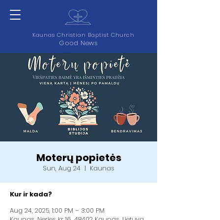
Kaunas Christian Baptist Church
Good News
Moterų popietės
Sun, Aug 24
  |  
Kaunas
Kur ir kada?
Aug 24, 2025, 1:00 PM – 3:00 PM
Kaunas, Neries kr 16, 48402 Kaunas, Lietuva