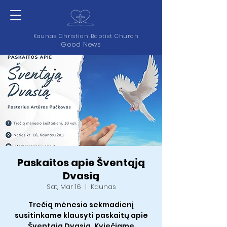
Kaunas Christian Baptist Church
Good News
Paskaitos apie Šventąją
Dvasią
Sat, Mar 16
  |  
Kaunas
Trečią mėnesio sekmadienį
susitinkame klausyti paskaitų apie
Šventąją Dvasią. Kviečiame