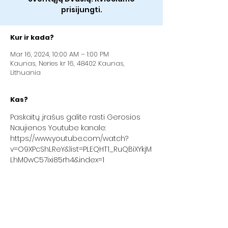
prisijungti.
Kur ir kada?
Mar 16, 2024, 10:00 AM – 1:00 PM
Kaunas, Neries kr 16, 48402 Kaunas,
Lithuania
Kas?
Paskaitų įrašus galite rasti Gerosios 
Naujienos Youtube kanale: 
https://www.youtube.com/watch?
v=O9XPcShLReY&list=PLEQHT1_RuQBiXYkjM
LhM0wC57ixi85rh4&index=1
Pasidalinkite su kitais: