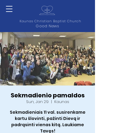
Kaunas Christian Baptist Church
Good News
Sekmadienio pamaldos
Sun, Jan 29
  |  
Kaunas
Sekmadieniais 11 val. susirenkame
kartu šlovinti, pažinti Dievą ir
padrąsinti vienas kitą. Laukiame
Tavęs!