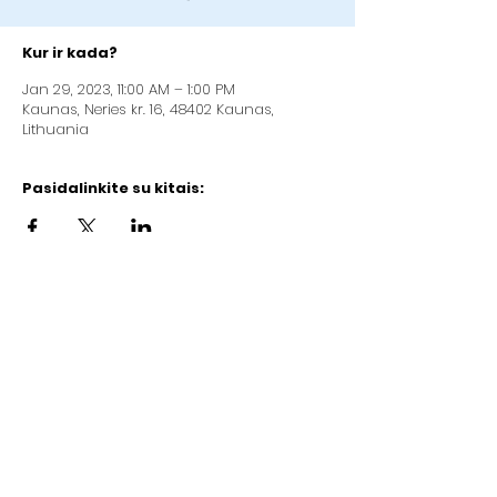
Kur ir kada?
Jan 29, 2023, 11:00 AM – 1:00 PM
Kaunas, Neries kr. 16, 48402 Kaunas,
Lithuania
Pasidalinkite su kitais:
Kaunas Christian Baptist Church „Good
News“
Address: Neries kr.16, Kaunas (2nd floor)
Company code:
192084923
LT97
7300 0100 3429 8092
AB "Swedbank" (bank code 73000)
Email:
info@gerojinaujiena.lt
Phone:
+37064710570