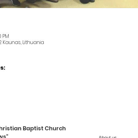
00 PM
02 Kaunas, Lithuania
s:
ristian Baptist Church
ws"
About us