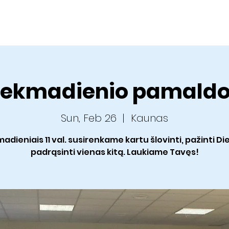
Home
About us
Sermons
Ministries
C
ekmadienio pamald
Sun, Feb 26
  |  
Kaunas
adieniais 11 val. susirenkame kartu šlovinti, pažinti Die
padrąsinti vienas kitą. Laukiame Tavęs!