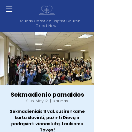
Kaunas Christian Baptist Church
Good News
Sekmadienio pamaldos
Sun, May 12
  |  
Kaunas
Sekmadieniais 11 val. susirenkame
kartu šlovinti, pažinti Dievą ir
padrąsinti vienas kitą. Laukiame
Tavęs!