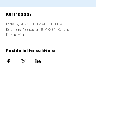
Kur ir kada?
May 12, 2024, 11:00 AM – 1:00 PM
Kaunas, Neries kr 16, 48402 Kaunas,
Lithuania
Pasidalinkite su kitais:
Kaunas Christian Baptist Church „Good
News“
Address: Neries kr.16, Kaunas (2nd floor)
Company code:
192084923
LT97
7300 0100 3429 8092
AB "Swedbank" (bank code 73000)
Email:
info@gerojinaujiena.lt
Phone:
+37064710570