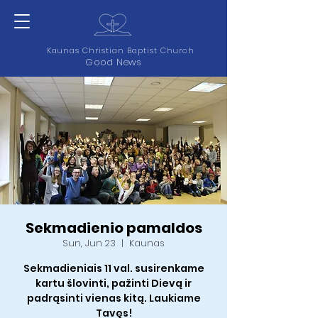
Kaunas Christian Baptist Church
Good News
Sekmadienio pamaldos
Sun, Jun 23
  |  
Kaunas
Sekmadieniais 11 val. susirenkame
kartu šlovinti, pažinti Dievą ir
padrąsinti vienas kitą. Laukiame
Tavęs!