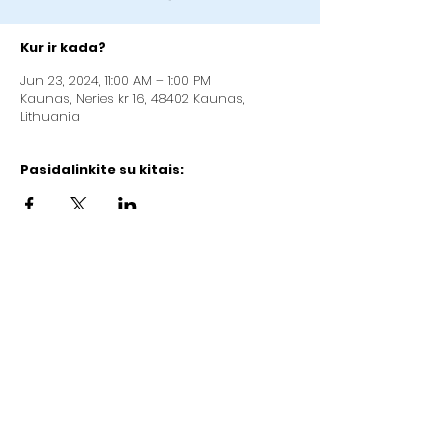
Kur ir kada?
Jun 23, 2024, 11:00 AM – 1:00 PM
Kaunas, Neries kr 16, 48402 Kaunas,
Lithuania
Pasidalinkite su kitais:
Kaunas Christian Baptist Church „Good
News“
Address: Neries kr.16, Kaunas (2nd floor)
Company code:
192084923
LT97
7300 0100 3429 8092
AB "Swedbank" (bank code 73000)
Email:
info@gerojinaujiena.lt
Phone:
+37064710570