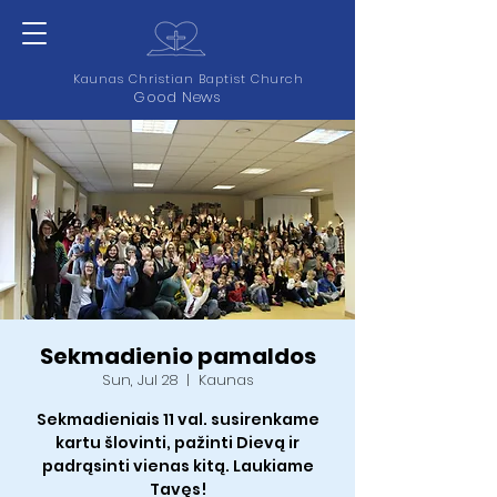
Kaunas Christian Baptist Church
Good News
Sekmadienio pamaldos
Sun, Jul 28
  |  
Kaunas
Sekmadieniais 11 val. susirenkame
kartu šlovinti, pažinti Dievą ir
padrąsinti vienas kitą. Laukiame
Tavęs!