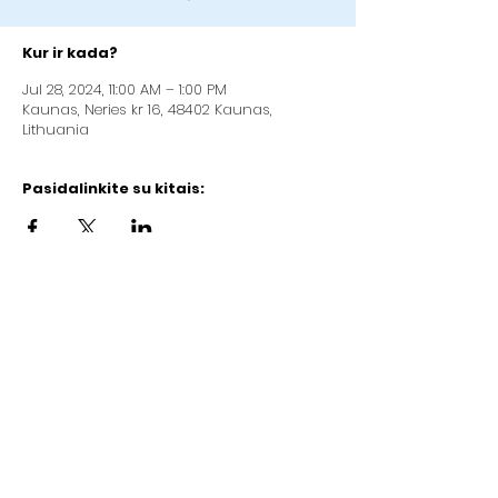
Kur ir kada?
Jul 28, 2024, 11:00 AM – 1:00 PM
Kaunas, Neries kr 16, 48402 Kaunas,
Lithuania
Pasidalinkite su kitais:
Kaunas Christian Baptist Church „Good
News“
Address: Neries kr.16, Kaunas (2nd floor)
Company code:
192084923
LT97
7300 0100 3429 8092
AB "Swedbank" (bank code 73000)
Email:
info@gerojinaujiena.lt
Phone:
+37064710570