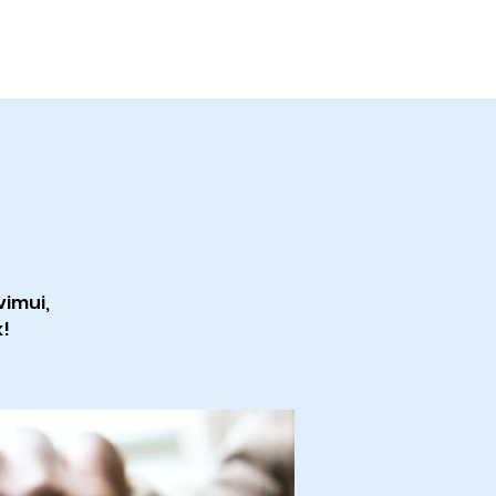
ontact
Give
imui,
k!