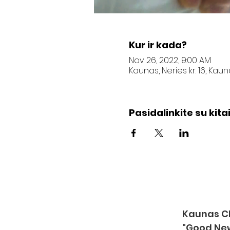
Kur ir kada?
Nov 26, 2022, 9:00 AM
Kaunas, Neries kr. 16, Kau
Pasidalinkite su kitai
Kaunas Ch
"Good Ne