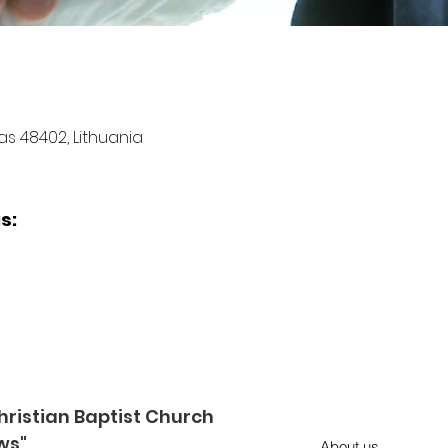
nas 48402, Lithuania
s:
ristian Baptist Church
ws"
About us