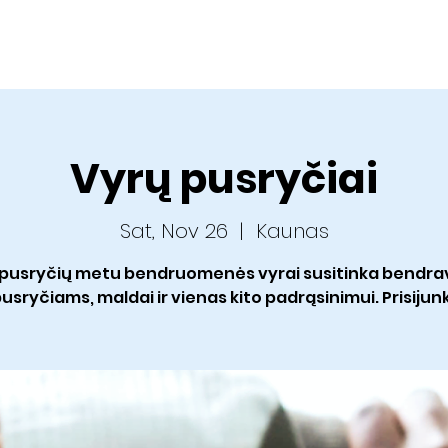
Home
About us
Sermons
Ministries
C
Vyrų pusryčiai
Sat, Nov 26
  |  
Kaunas
 pusryčių metu bendruomenės vyrai susitinka bendrav
usryčiams, maldai ir vienas kito padrąsinimui. Prisijun