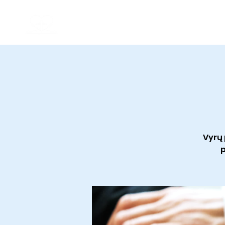
Kaunas Christian Baptist Church
Good News
Vyrų
p