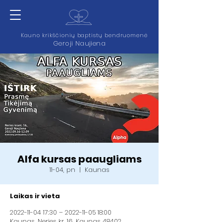
Kauno krikščionių baptistų bendruomenė
Geroji Naujiena
Alfa kursas paaugliams
11-04, pn
  |  
Kaunas
Laikas ir vieta
2022-11-04 17:30 – 2022-11-05 18:00
Kaunas, Neries kr. 16, Kaunas 48402,