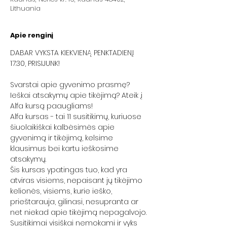
Lithuania
Apie renginį
DABAR VYKSTA KIEKVIENĄ PENKTADIENĮ 
17:30, PRISIJUNK!
Svarstai apie gyvenimo prasmę? 
Ieškai atsakymų apie tikėjimą? Ateik į 
Alfa kursą paaugliams!

Alfa kursas - tai 11 susitikimų, kuriuose 
šiuolaikiškai kalbėsimės apie 
gyvenimą ir tikėjimą, kelsime 
klausimus bei kartu ieškosime 
atsakymų.

Šis kursas ypatingas tuo, kad yra 
atviras visiems, nepaisant jų tikėjimo 
kelionės, visiems, kurie ieško, 
prieštarauja, gilinasi, nesupranta ar 
net niekad apie tikėjimą nepagalvojo.

Susitikimai visiškai nemokami ir vyks 