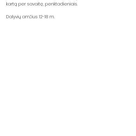
kartą per savaitę, penktadieniais.
Dalyvių amžius 12-18 m.
Registracija į kursą  
https://forms.gle/mLMMjEVCnmTch18T9
Bendrinti šį renginį
Kauno krikščionių baptistų bendruomenė
„Geroji Naujiena“
Adresas: Neries kr.16, Kaunas (2 aukštas)
Įmonės kodas:
192084923
LT97
7300 0100 3429 8092
AB „Swedbank"(banko kodas 73000)
Email:
info@gerojinaujiena.lt
Tel.:
+37064710570