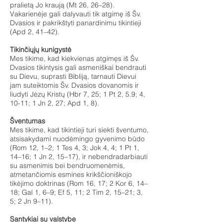
pralietą Jo kraują (Mt 26, 26–28).
Vakarienėje gali dalyvauti tik atgimę iš Šv.
Dvasios ir pakrikštyti panardinimu tikintieji
(Apd 2, 41–42).
Tikinčiųjų kunigystė
Mes tikime, kad kiekvienas atgimęs iš Šv.
Dvasios tikintysis gali asmeniškai bendrauti
su Dievu, suprasti Bibliją, tarnauti Dievui
jam suteiktomis Šv. Dvasios dovanomis ir
liudyti Jėzų Kristų (Hbr 7, 25; 1 Pt 2, 5.9; 4,
10-11; 1 Jn 2, 27; Apd 1, 8).
Šventumas
Mes tikime, kad tikintieji turi siekti šventumo,
atsisakydami nuodėmingo gyvenimo būdo
(Rom 12, 1–2; 1 Tes 4, 3; Jok 4, 4; 1 Pt 1,
14–16; 1 Jn 2, 15–17), ir nebendradarbiauti
su asmenimis bei bendruomenėmis,
atmetančiomis esmines krikščioniškojo
tikėjimo doktrinas (Rom 16, 17; 2 Kor 6, 14–
18; Gal 1, 6–9; Ef 5, 11; 2 Tim 2, 15–21; 3,
5; 2 Jn 9–11).
Santykiai su valstybe