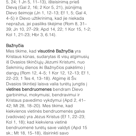
5, 24; 1 Jn 5, 11–13), išteisinimą prieš
Dievą (Gal 2, 16; 2 Kor 5, 21), įsūnijimą
Dievo šeimoje (Jn 1, 12–13; Ef 1, 5; Gal 4,
4–5) ir Dievo užtikrinimą, kad jie niekada
nepražus, jei pasiliks tikėjime (Rom 8, 31–
39; Jn 10, 27–29; Apd 14, 22; 1 Kor 15, 1-2;
Kol 1, 21-23; Hbr 3, 6.14).
Bažnyčia
Mes tikime, kad
visuotinė Bažnyčia
yra
Kristaus kūnas, sudarytas iš visų atgimusių
iš Dvasios tikinčiųjų Jėzumi Kristumi, nuo
Sekminių dienos iki Bažnyčios pakėlimo į
dangų (Rom 12, 4–5; 1 Kor 12, 12–13; Ef 1,
22–23; 1 Tes 4, 13–18). Atgimę iš Šv.
Dvasios tikintieji laisva valia turėtų jungtis į
vietines bendruomenes
bendram Dievo
garbinimui, mokymuisi, bendravimui ir
Kristaus pavedimo vykdymui (Apd 2, 41–
42; Mt 28, 18–20). Mes tikime, kad
kiekvienos vietinės bendruomenės galva
(vadovas) yra Jėzus Kristus (Ef 1, 22–23;
Kol 1, 18); kad kiekviena vietinė
bendruomenė turėtų save valdyti (Apd 15
sk.; Mt 18, 15–18), išsirinkti savo