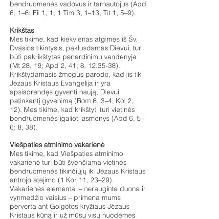
bendruomenės vadovus ir tarnautojus (Apd
6, 1–6; Fil 1, 1; 1 Tim 3, 1–13; Tit 1, 5–9).
Krikštas
Mes tikime, kad kiekvienas atgimęs iš Šv.
Dvasios tikintysis, paklusdamas Dievui, turi
būti pakrikštytas panardinimu vandenyje
(Mt 28, 19; Apd 2, 41; 8, 12.35-38).
Krikštydamasis žmogus parodo, kad jis tiki
Jėzaus Kristaus Evangelija ir yra
apsisprendęs gyventi naują, Dievui
patinkantį gyvenimą (Rom 6, 3–4; Kol 2,
12). Mes tikime, kad krikštyti turi vietinės
bendruomenės įgalioti asmenys (Apd 6, 5-
6; 8, 38).
Viešpaties atminimo vakarienė
Mes tikime, kad Viešpaties atminimo
vakarienė turi būti švenčiama vietinės
bendruomenės tikinčiųjų iki Jėzaus Kristaus
antrojo atėjimo (1 Kor 11, 23–29).
Vakarienės elementai – nerauginta duona ir
vynmedžio vaisius – primena mums
pervertą ant Golgotos kryžiaus Jėzaus
Kristaus kūną ir už mūsų visų nuodėmes