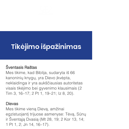
Kauno krikščionių baptistų bendruomenė
Geroji Naujiena
Tikėjimo išpažinimas
Šventasis Raštas
Mes tikime, kad Biblija, sudaryta iš 66
kanoninių knygų, yra Dievo įkvėpta,
neklaidinga ir yra aukščiausias autoritetas
visais tikėjimo bei gyvenimo klausimais (2
Tim 3, 16–17; 2 Pt 1, 19–21; Iz 8, 20).
Dievas
Mes tikime vieną Dievą, amžinai
egzistuojantį trijuose asmenyse: Tėvą, Sūnų
ir Šventąją Dvasią (Mt 28, 19; 2 Kor 13, 14;
1 Pt 1, 2; Jn 14, 16–17).