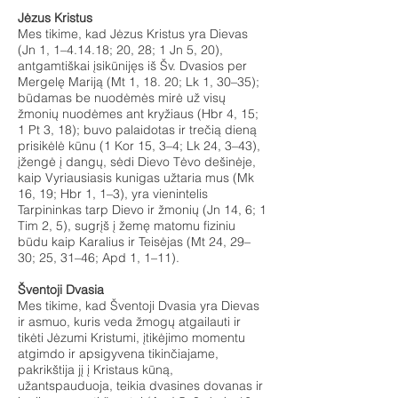
Jėzus Kristus
Mes tikime, kad Jėzus Kristus yra Dievas
(Jn 1, 1–4.14.18; 20, 28; 1 Jn 5, 20),
antgamtiškai įsikūnijęs iš Šv. Dvasios per
Mergelę Mariją (Mt 1, 18. 20; Lk 1, 30–35);
būdamas be nuodėmės mirė už visų
žmonių nuodėmes ant kryžiaus (Hbr 4, 15;
1 Pt 3, 18); buvo palaidotas ir trečią dieną
prisikėlė kūnu (1 Kor 15, 3–4; Lk 24, 3–43),
įžengė į dangų, sėdi Dievo Tėvo dešinėje,
kaip Vyriausiasis kunigas užtaria mus (Mk
16, 19; Hbr 1, 1–3), yra vienintelis
Tarpininkas tarp Dievo ir žmonių (Jn 14, 6; 1
Tim 2, 5), sugrįš į žemę matomu fiziniu
būdu kaip Karalius ir Teisėjas (Mt 24, 29–
30; 25, 31–46; Apd 1, 1–11).
Šventoji Dvasia
Mes tikime, kad Šventoji Dvasia yra Dievas
ir asmuo, kuris veda žmogų atgailauti ir
tikėti Jėzumi Kristumi, įtikėjimo momentu
atgimdo ir apsigyvena tikinčiajame,
pakrikštija jį į Kristaus kūną,
užantspauduoja, teikia dvasines dovanas ir