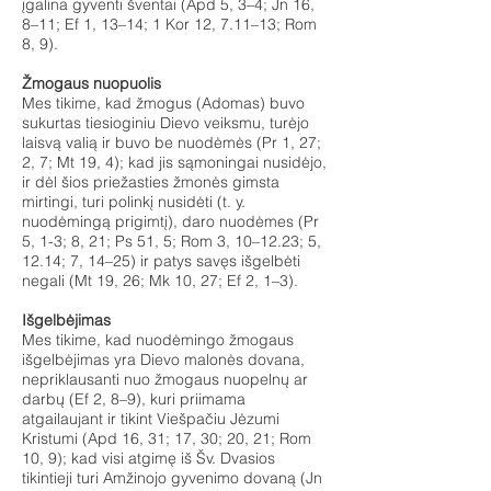
įgalina gyventi šventai (Apd 5, 3–4; Jn 16,
8–11; Ef 1, 13–14; 1 Kor 12, 7.11–13; Rom
8, 9).
Žmogaus nuopuolis
Mes tikime, kad žmogus (Adomas) buvo
sukurtas tiesioginiu Dievo veiksmu, turėjo
laisvą valią ir buvo be nuodėmės (Pr 1, 27;
2, 7; Mt 19, 4); kad jis sąmoningai nusidėjo,
ir dėl šios priežasties žmonės gimsta
mirtingi, turi polinkį nusidėti (t. y.
nuodėmingą prigimtį), daro nuodėmes (Pr
5, 1-3; 8, 21; Ps 51, 5; Rom 3, 10–12.23; 5,
12.14; 7, 14–25) ir patys savęs išgelbėti
negali (Mt 19, 26; Mk 10, 27; Ef 2, 1–3).
Išgelbėjimas
Mes tikime, kad nuodėmingo žmogaus
išgelbėjimas yra Dievo malonės dovana,
nepriklausanti nuo žmogaus nuopelnų ar
darbų (Ef 2, 8–9), kuri priimama
atgailaujant ir tikint Viešpačiu Jėzumi
Kristumi (Apd 16, 31; 17, 30; 20, 21; Rom
10, 9); kad visi atgimę iš Šv. Dvasios
tikintieji turi Amžinojo gyvenimo dovaną (Jn