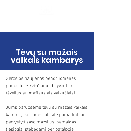
Kauno krikščionių baptistų bendruomenė
Geroji Naujiena
Tėvų
su mažais
vaikais kambarys
Gerosios naujienos bendruomenės
pamaldose kviečiame dalyvauti ir
tėvelius su mažiausiais vaikučiais!
Jums paruošėme tėvų su mažais vaikais
kambarį, kuriame galėsite pamaitinti ar
pervystyti savo mažylius, pamaldas
tiesiogiai stebėdami per patalpoje