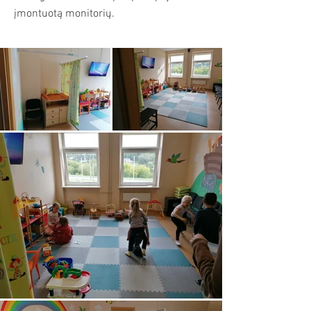
įmontuotą monitorių.