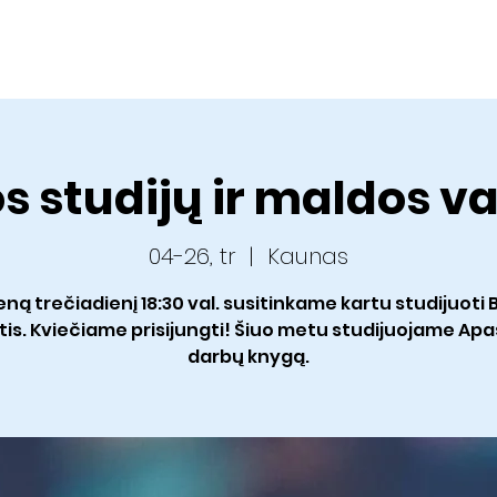
Apie mus
Veikla
Kalendorius
Pamokslai
Dvasini
os studijų ir maldos 
04-26, tr
  |  
Kaunas
eną trečiadienį 18:30 val. susitinkame kartu studijuoti Bib
tis. Kviečiame prisijungti! Šiuo metu studijuojame Apa
darbų knygą.