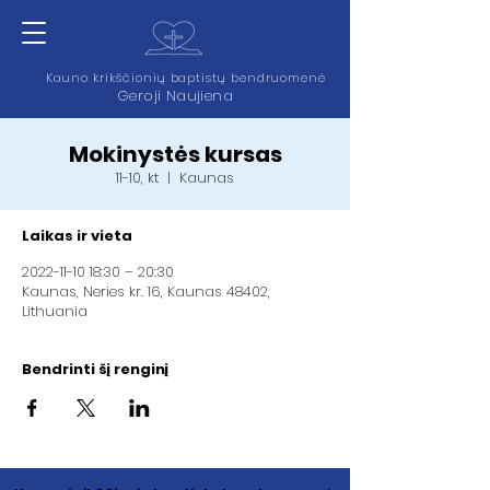
Kauno krikščionių baptistų bendruomenė
Geroji Naujiena
Mokinystės kursas
11-10, kt
  |  
Kaunas
Laikas ir vieta
2022-11-10 18:30 – 20:30
Kaunas, Neries kr. 16, Kaunas 48402,
Lithuania
Bendrinti šį renginį