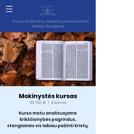
Kauno krikščionių baptistų bendruomenė
Geroji Naujiena
Mokinystės kursas
02-09, kt
  |  
Kaunas
Kurso metu analizuojame
krikščionybės pagrindus,
stengiamės vis labiau pažinti Kristų.