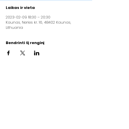
Laikas ir vieta
2023-02-09 18:30 – 20:30
Kaunas, Neries kr. 16, 48402 Kaunas,
Lithuania
Bendrinti šį renginį
Kauno krikščionių baptistų bendruomenė
„Geroji Naujiena“
Adresas: Neries kr.16, Kaunas (2 aukštas)
Įmonės kodas:
192084923
LT97
7300 0100 3429 8092
AB „Swedbank"(banko kodas 73000)
Email:
info@gerojinaujiena.lt
Tel.:
+37064710570
© 2026 Kauno krikščionių baptistų bendruomenės „Geroji naujiena“ techninė pamaldų
komanda |
Naudojimosi sąlygos
|
Privatumo politika