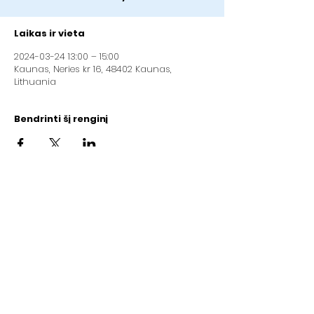
Laikas ir vieta
2024-03-24 13:00 – 15:00
Kaunas, Neries kr 16, 48402 Kaunas,
Lithuania
Bendrinti šį renginį
Kauno krikščionių baptistų bendruomenė
„Geroji Naujiena“
Adresas: Neries kr.16, Kaunas (2 aukštas)
Įmonės kodas:
192084923
LT97
7300 0100 3429 8092
AB „Swedbank"(banko kodas 73000)
Email:
info@gerojinaujiena.lt
Tel.:
+37064710570