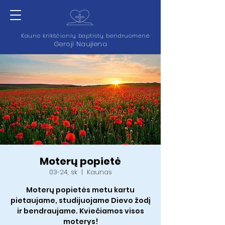
Kauno krikščionių baptistų bendruomenė
Geroji Naujiena
Moterų popietė
03-24, sk
  |  
Kaunas
Moterų popietės metu kartu
pietaujame, studijuojame Dievo žodį
ir bendraujame. Kviečiamos visos
moterys!