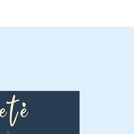
ai skaitiniai
Kontaktai
Paaukoti