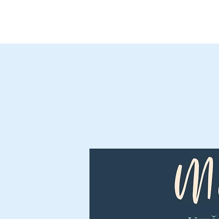
Kauno krikščionių baptistų bendruomenė
Geroji Naujiena
Pagrindinis