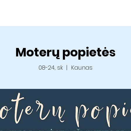
Apie mus
Veikla
Kalendorius
Pamokslai
Dvasini
Moterų popietės
08-24, sk
  |  
Kaunas