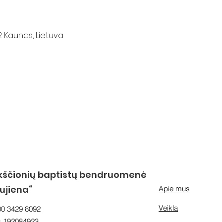
2 Kaunas, Lietuva
kščionių baptistų bendruomenė
aujiena“
Apie mus
Veikla
00 3429 8092
s 192084923