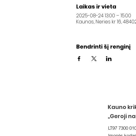
Laikas ir vieta
2025-08-24 13:00 – 15:00
Kaunas, Neries kr 16, 4840
Bendrinti šį renginį
Kauno kri
„Geroji n
LT97 7300 01
Įmonės koda