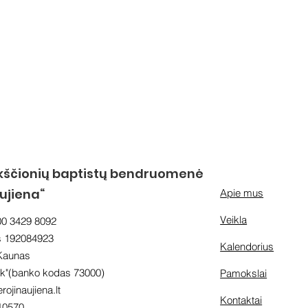
kščionių baptistų bendruomenė
aujiena“
Apie mus
Veikla
00 3429 8092
s 192084923
Kalendorius
 Kaunas
"(banko kodas 73000)
Pamokslai
rojinaujiena.lt
Kontaktai
10570