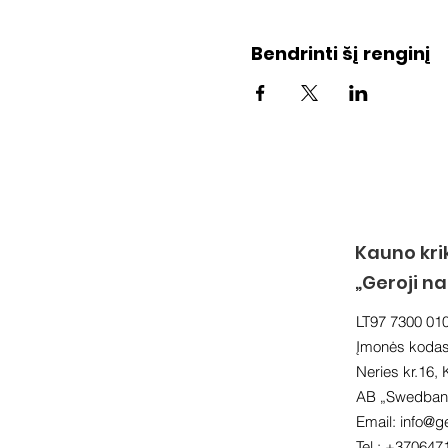
Bendrinti šį renginį
Kauno kri
„Geroji n
LT97 7300 01
Įmonės koda
Neries kr.16,
AB „Swedbank
Email:
info@ge
Tel.: +370647