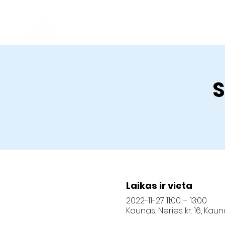
Kauno krikščionių baptistų bendruomenė
Geroji Naujiena
Pagrindinis
S
Laikas ir vieta
2022-11-27 11:00 – 13:00
Kaunas, Neries kr. 16, Kau