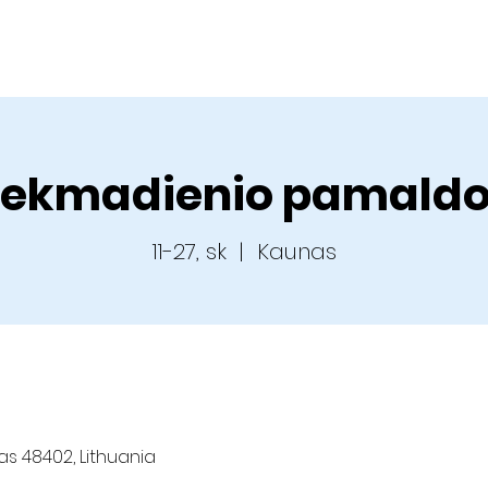
Apie mus
Veikla
Kalendorius
Pamokslai
Dvasini
ekmadienio pamald
11-27, sk
  |  
Kaunas
nas 48402, Lithuania