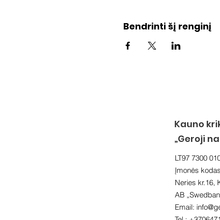
Bendrinti šį renginį
Kauno kri
„Geroji n
LT97 7300 01
Įmonės koda
Neries kr.16,
AB „Swedbank
Email:
info@ge
Tel.: +370647