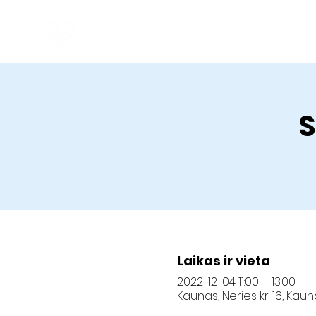
Kauno krikščionių baptistų bendruomenė
Geroji Naujiena
Pagrindinis
S
Laikas ir vieta
2022-12-04 11:00 – 13:00
Kaunas, Neries kr. 16, Kau