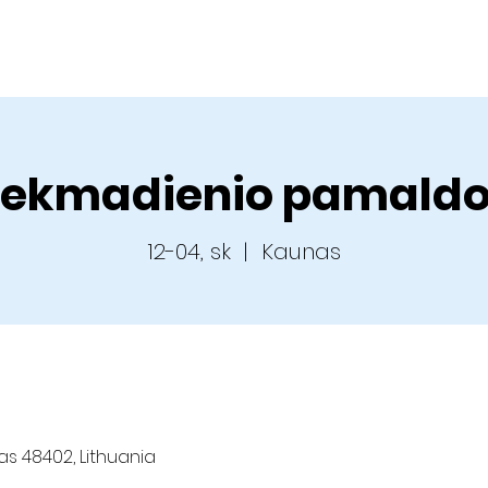
Apie mus
Veikla
Kalendorius
Pamokslai
Dvasini
ekmadienio pamald
12-04, sk
  |  
Kaunas
nas 48402, Lithuania