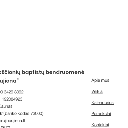
kščionių baptistų bendruomenė
aujiena“
Apie mus
Veikla
00 3429 8092
s 192084923
Kalendorius
 Kaunas
"(banko kodas 73000)
Pamokslai
rojinaujiena.lt
Kontaktai
10570