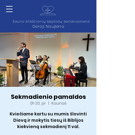
Kauno krikščionių baptistų bendruomenė
Geroji Naujiena
Sekmadienio pamaldos
01-20, pr
  |  
Kaunas
Kviečiame kartu su mumis šlovinti
Dievą ir mokytis tiesų iš Biblijos
kiekvieną sekmadienį 11 val.