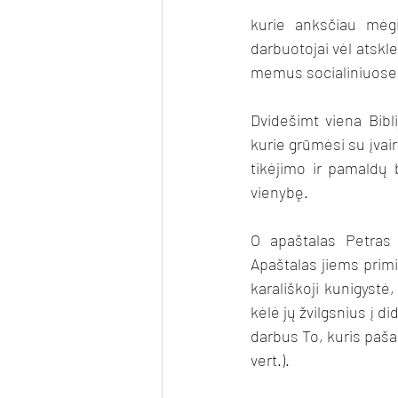
kurie anksčiau mėgi
darbuotojai vėl atskle
memus socialiniuose 
Dvidešimt viena Bibli
kurie grūmėsi su įvai
tikėjimo ir pamaldų b
vienybę. 
O apaštalas Petras 
Apaštalas jiems primin
karališkoji kunigystė, š
kėlė jų žvilgsnius į d
darbus To, kuris pašau
vert.). 