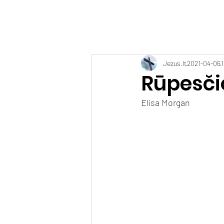
Kauno krikščionių baptistų bendruomenė
Geroji Naujiena
Pagrindinis
Jezus.lt
2021-04-06
Rūpesčio
Elisa Morgan