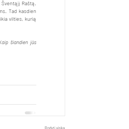
Šventąjį Raštą, 
ms. Tad kasdien 
ia vilties, kurią 
ip šiandien jūs 
Rodyti viską