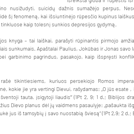
išreikšta globa ir rūpestis išra
no nusižudyti, suicidų dažnis sumažėjo perpus. Nese
idė šį fenomeną, kai išsiuntinėjo rūpesčio kupinus laiškus, 
tinkluose kaip tolesnį sunkios depresijos gydymą. 
jos knyga – tai laiškai, parašyti rūpinantis pirmojo amžiaus
riais sunkumais. Apaštalai Paulius, Jokūbas ir Jonas savo l
ei garbinimo pagrindus, pasakojo, kaip išspręsti konfliktu
rašė tikintiesiems, kuriuos persekiojo Romos imperat
ė, kokie jie yra vertingi Dievui, rašydamas: „O jūs esate ‚i
ventoji tauta, įsigytoji liaudis’“ (1Pt 2, 9; 1 d.; Biblijos dra
idžius Dievo planus dėl jų vaidmens pasaulyje: „pašaukta išg
kė jus iš tamsybių į savo nuostabią šviesą“ (1Pt 2,9; 2 d.; B