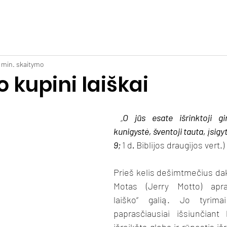
Apie mus
Veikla
Kalendorius
Pamokslai
Dvasini
1 min. skaitymo
 kupini laiškai
 „
O jūs esate išrinktoji gim
kunigystė, šventoji tauta, įsigytoj
9; 
1 d
. 
Biblijos draugijos vert.)
Prieš kelis dešimtmečius da
Motas (Jerry Motto) apra
laiško“ galią. Jo tyrima
paprasčiausiai išsiunčiant 