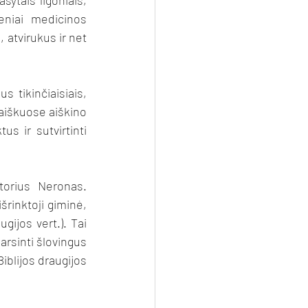
šytais ligoniais, 
niai medicinos 
atvirukus ir net 
 tikinčiaisiais, 
aiškuose aiškino 
s ir sutvirtinti 
orius Neronas. 
šrinktoji giminė, 
ugijos vert.). Tai 
arsinti šlovingus 
iblijos draugijos 