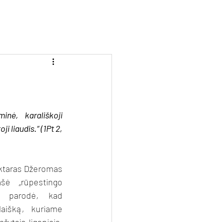
ai skaitiniai
Kontaktai
Paaukoti
inė, karališkoji 
i liaudis.“ (1Pt 2, 
ktaras Džeromas 
šė „rūpestingo 
i parodė, kad 
laišką, kuriame 