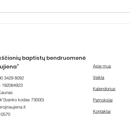
Diev
Džiaugsmo greitis
kščionių baptistų bendruomenė
aujiena“
Apie mus
Veikla
00 3429 8092
s 192084923
Kalendorius
 Kaunas
"(banko kodas 73000)
Pamokslai
rojinaujiena.lt
Kontaktai
10570