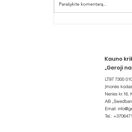
Parašykite komentarą...
Vienišųjų draugas
Kauno kri
„Geroji n
LT97 7300 01
Įmonės koda
Neries kr.16,
AB „Swedbank
Email:
info@ge
Tel.: +370647