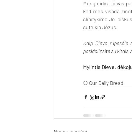
Mūsų didis Dievas pa
kad mes visada žinot
skaitykime Jo laiškus 
suteikia Jėzus.
Kaip Dievo rūpesčio 
pasidalinsite su kitais 
Mylintis Dieve, dėkoju
© Our Daily Bread
Naujausi įrašai