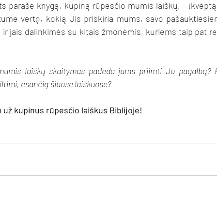
ts parašė knygą, kupiną rūpesčio mumis laiškų, - įkvėptą 
ume vertę, kokią Jis priskiria mums, savo pašauktiesie
ir jais dalinkimės su kitais žmonėmis, kuriems taip pat reik
mumis laiškų skaitymas padeda jums priimti Jo pagalbą? Ka
viltimi, esančią šiuose laiškuose? 
 už kupinus rūpesčio laiškus Biblijoje!